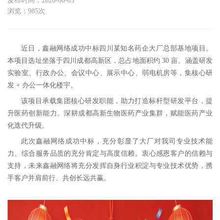
发布时间：2026-06-03
浏览：985次
近日，鑫融网络成功中标四川某知名药企大厂总部基地项目。
本项目选址坐落于
四川成都
高新区
，总占地面积约
30
亩。
涵盖研发
实验室、行政办公、会议中心、展示中心、弱电机房等
，
集核心
研
发 + 办公一体化楼宇
。
该项目
承载集团
核心研发
职能
，
助力打造
标杆型
研发平台
，提
升医药创新能力
。
深耕
成都高新生物医药产业集群
，
赋能医药产业
化迭代
升级。
此次鑫融网络成功中标，充分彰显了
大厂
对我司
专业技术能
力、综合服务品质的充分肯定与高度信赖
。衷心感恩客户的信赖与
支持，未来鑫融网络将充分发挥自身行业积淀与专业技术优势，
携
手客户并肩前行、共创长远共赢
。