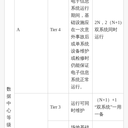
电子信息
系统运行
期间，基
础设施应
2N，2（N+1)
A
Tier 4
在一次意
双系统同时
外事故后
运行
或单系统
设备维护
或检修时
仍能保证
电子信息
系统正常
运行。
数
据
（N+1）+1
中
运行可同
Tier 3
“双系统”一用
心
时维护
一备
等
级
场地基础