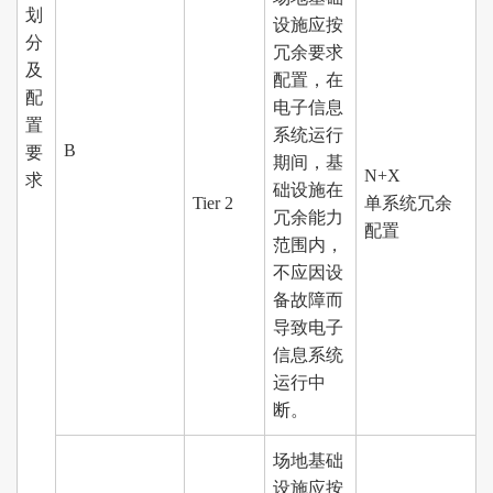
划
设施应按
分
冗余要求
及
配置，在
配
电子信息
置
系统运行
B
要
期间，基
N+X
求
础设施在
Tier 2
单系统冗余
冗余能力
配置
范围内，
不应因设
备故障而
导致电子
信息系统
运行中
断。
场地基础
设施应按