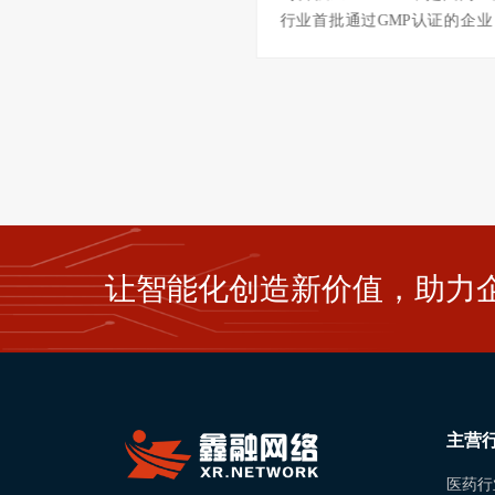
、代谢疾病、自身免疫等多个
行业首批通过GMP认证的企业
域，创造了多个中国第一，将
在国内提出并通过“质量、环境
新产品引入全球市场。其高端
健康”三位一体化认证，先后获
产业化基地按照NMPA、美国
斯、土耳其等国家GMP认证，
和欧盟EMA的GMP标准建成。全
品已获得欧亚和南美国家注册
中心位于上海虹桥，建筑面积
该项目建筑面积8万平方米，占
万平米，包含全球研发中心、天
15万平米，总投资20余亿元
中心北楼、
公楼（101）
让智能化创造新价值，助力
主营
医药行