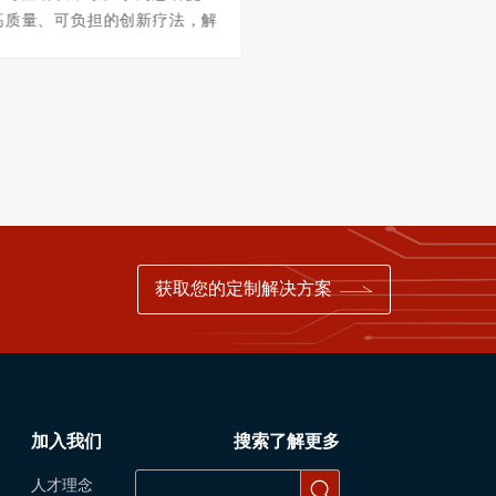
高质量、可负担的创新疗法，解
拥有药品批准文号400余个，其
待满足的临床需求。其成都生产
色中西药40多个，**医保品
预计项目建成后将成为西部**的
个。已形成以北京、上海为
药物研发及转化中心，提供超过7
子生物药研发、生产中心，
能，可同时支持5-15个抗体药物
主的小分子高端化药、植物
模化生产。该项目投资超20亿
心，以四川为主的皮肤药、
基地总投资超70亿元。建筑包括
产中心等多个生产中心。该
楼、
120余亩，
获取您的定制解决方案
加入我们
搜索了解更多
人才理念