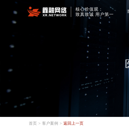
核心价值观：
致真致诚 用户第一
首页
>
客户案例
>
返回上一页