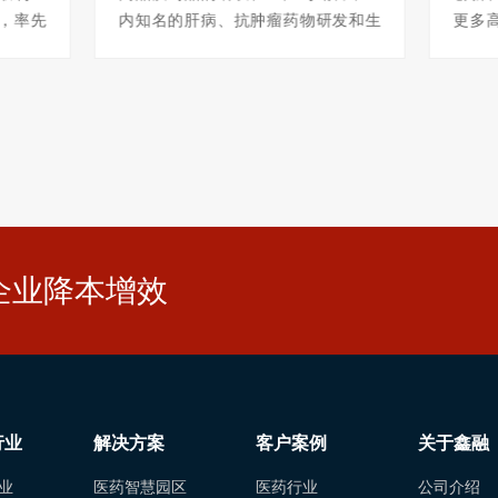
，率先
内知名的肝病、抗肿瘤药物研发和生
更多
、职业
产基地，连续5年位列中国医药工业百
决亟
得俄罗
强企业榜前20强。南京顺欣创新药物
基地
多个产
研发生产基地占地面积520亩，总投资
创新
证书。
30亿元，我司承建数据中心、智慧工
万升产
地面积
厂等项目。数据中心建筑面积约1200
的规
，包含办
平米，包含6组冷通道和辅助区域，全
元，
部采用行级
质检
企业降本增效
行业
解决方案
客户案例
关于鑫融
业
医药智慧园区
医药行业
公司介绍