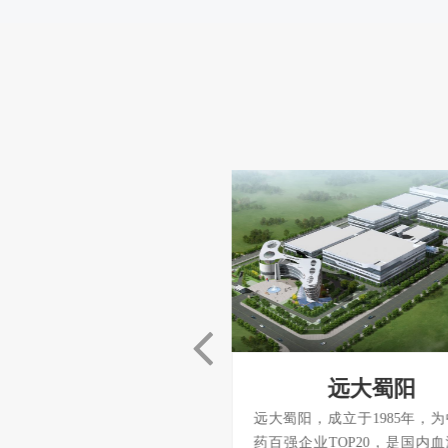
信达生物
远大蜀阳
物（股票代码01801），建立有
远大蜀阳，成立于1985年，
括29个新药品种的产品链，覆
药百强企业TOP20，是国内