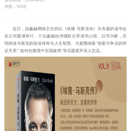
发布时间：2026-04-20
浏览：959次
近日，由
鑫融网络
主办的
以
《埃隆
·马斯克传》
为
专题
的
读书会
在
公司
圆满举行，
十位鑫融伙伴踊跃分享读书心得
。
以书为桥，共
同研读马斯克的创业传奇
与
人生智慧。大家围绕
着
“创新与争议的辩
证关系”“如何在困境中实现破局”等话题展开深入交流。