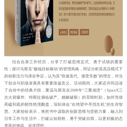
结合自身工作经历，分享了打破思维定式、勇于试错的重要
性；探讨马斯克
“极端目标驱动”的管理风格，辩证分析其高压模式下
的创新活力与潜在争议，认为其“快速迭代、接受失败”的理念，对当
下创业与职场发展具有重要借鉴意义。
活动期间，大家还共同品读
了自传中的经典片段，重温马斯克在
2008年“三重崩溃”（SpaceX三
次火箭爆炸、特斯拉濒临破产、婚姻破裂）的至暗时刻，如何凭借
死磕到底的韧性绝境翻盘，深刻体会“在绝望中寻找生机”的生存智
慧。
大家纷纷表示，将把书中汲取的创新思维与坚韧力量，融入到
日常工作与生活中，打破认知桎梏，勇于突破自我，以更积极的态
度面对挑战、追求理想。