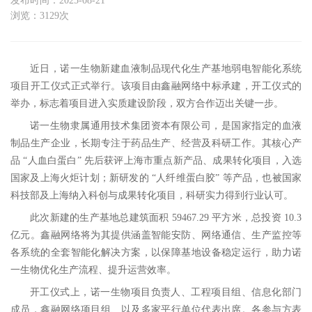
发布时间：2025-08-21
浏览：3129次
近日，诺一生物新建
血液制品现代化生产基地弱电智能化系统
项目开工仪式正式举行。该项目由鑫融网络中标承建，开工仪式的
举办，标志着项目进入实质建设阶段，双方合作迈出关键一步。
诺一生物隶属通用技术集团资本有限公司，是国家指定的血液
制品生产企业，长期专注于药品生产、经营及科研工作。其核心产
品 “人血白蛋白” 先后获评上海市重点新产品、成果转化项目，入选
国家及上海火炬计划；新研发的 “人纤维蛋白胶” 等产品，也被国家
科技部及上海纳入科创与成果转化项目，科研实力得到行业认可。
此次新建的生产基地总建筑面积 59467.29 平方米，总投资 10.3
亿元。鑫融网络将为其提供涵盖智能安防、网络通信、生产监控等
各系统的全套智能化解决方案，以保障基地设备稳定运行，助力诺
一生物优化生产流程、提升运营效率。
开工仪式上，诺一生物项目负责人、工程项目组、信息化部门
成员，鑫融网络项目组、以及多家平行单位代表出席。各参与方表