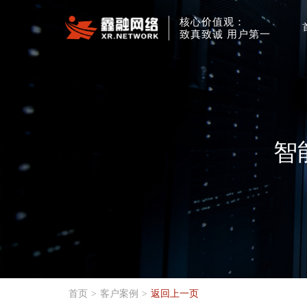
核心价值观：
致真致诚 用户第一
智
首页
>
客户案例
>
返回上一页