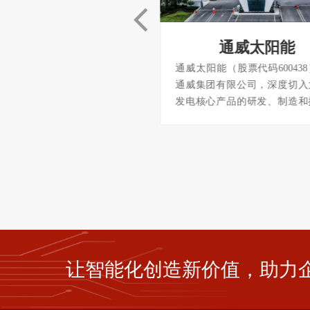
安踏集团
通威太阳能
团（股票代码02020）是一家专
通威太阳能（股票代码60043
设计、生产、销售运动鞋服、
通威集团有限公司，深度切入
运动装备的综合性、多品牌的
发电核心产品的研发、制造和
品集团。经过近30年的发展，
拥有合肥、成都、眉山、金堂
团已经从一家传统的民营企业
产制造基地，是全球领先的晶
为具有现代化治理结构和国际
能电池企业。 已形成约6GW
力的公众公司。从2015年起，
片产能 ，2017年通威太阳
团一直是中国**的体育用品集
能、产量均排名全球第一。通
在2019年8月超过了1700亿港
能金堂基地是全球光伏行业的前
列
应用基地
让智能化创造新价值，助力