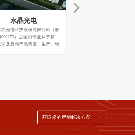
水晶光电
日立电梯
水晶光电科技股份有限公司（股
日立电梯（中国）有限公
002273）是国内专业从事精密
1995年，由中日双方共同投
光学及延伸产品研发、生产、销
公司总部设立在广州，是日
知名光电元器件企业。光学低通
会产业系统在海外**的电
年产能为1440万套，是国内**
地，致力于各类电梯、扶梯
规模化生产光学低通滤波器的企
行道、智能安防系统的研发
全球排名第四；红外截止滤光片
销售、安装、维修、保养
件年产能1.5亿片，全球排名第
止，公司综合实力多年稳居
光学低通滤波器及其相关项目分
前三甲之列，跻身中国外商
列入国
500强。上海、成都
获取您的定制解决方案